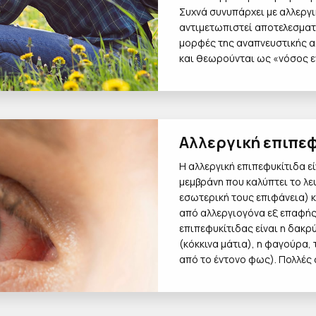
Συχνά συνυπάρχει με αλλεργικ
αντιμετωπιστεί αποτελεσματι
μορφές της αναπνευστικής αλ
και θεωρούνται ως «νόσος 
Αλλεργική επιπε
Η αλλεργική επιπεφυκίτιδα ε
μεμβράνη που καλύπτει το λε
εσωτερική τους επιφάνεια) κ
από αλλεργιογόνα εξ επαφής
επιπεφυκίτιδας είναι η δακ
(κόκκινα μάτια), η φαγούρα,
από το έντονο φως). Πολλές 