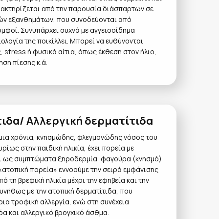
ρακτηρίζεται από την παρουσία διάσπαρτων σε
κών εξανθημάτων, που συνοδεύονται από
μφοί. Συνυπάρχει συχνά με αγγειοοίδημα
τιολογία της ποικίλλει. Μπορεί να ευθύνονται
 stress ή φυσικά αίτια, όπως έκθεση στον ήλιο,
ση πίεσης κ.ά.
ιδα/ Αλλεργική δερματίτιδα
 μια χρόνια, κνησμώδης, φλεγμονώδης νόσος του
ρίως στην παιδική ηλικία, έχει πορεία με
χει ως συμπτώματα ξηροδερμία, φαγούρα (κνησμό)
 «ατοπική πορεία» εννοούμε την σειρά εμφάνισης
 τη βρεφική ηλικία μέχρι την εφηβεία και την
 συνήθως με την ατοπική δερματίτιδα, που
ια τροφική αλλεργία, ενώ στη συνέχεια
ιδα και αλλεργικό βρογχικό άσθμα.