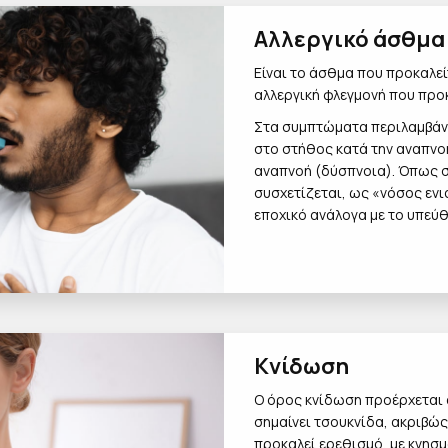
Αλλεργικό άσθμα
Είναι το άσθμα που προκαλεί
αλλεργική φλεγμονή που προ
Στα συμπτώματα περιλαμβάνο
στο στήθος κατά την αναπνοή
αναπνοή (δύσπνοια). Όπως στ
συσχετίζεται, ως «νόσος ενι
εποχικό ανάλογα με το υπεύ
Κνίδωση
Ο όρος κνίδωση προέρχεται α
σημαίνει τσουκνίδα, ακριβώς
προκαλεί ερεθισμό, με κνησ