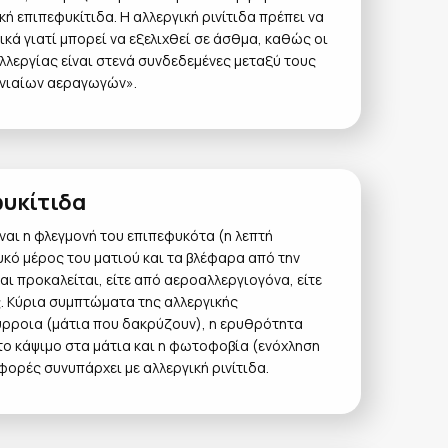
ή επιπεφυκίτιδα. Η αλλεργική ρινίτιδα πρέπει να
κά γιατί μπορεί να εξελιχθεί σε άσθμα, καθώς οι
λεργίας είναι στενά συνδεδεμένες μεταξύ τους
ενιαίων αεραγωγών».
φυκίτιδα
ίναι η φλεγμονή του επιπεφυκότα (η λεπτή
υκό μέρος του ματιού και τα βλέφαρα από την
αι προκαλείται, είτε από αεροαλλεργιογόνα, είτε
. Κύρια συμπτώματα της αλλεργικής
ρύρροια (μάτια που δακρύζουν), η ερυθρότητα
 το κάψιμο στα μάτια και η φωτοφοβία (ενόχληση
φορές συνυπάρχει με αλλεργική ρινίτιδα.