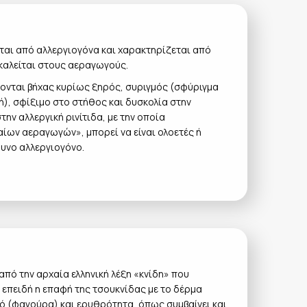
ται από αλλεργιογόνα και χαρακτηρίζεται από
καλείται στους αεραγωγούς.
νται βήχας κυρίως ξηρός, συριγμός (σφύριγμα
), σφίξιμο στο στήθος και δυσκολία στην
ην αλλεργική ρινίτιδα, με την οποία
αίων αεραγωγών», μπορεί να είναι ολοετές ή
θυνο αλλεργιογόνο.
πό την αρχαία ελληνική λέξη «κνίδη» που
 επειδή η επαφή της τσουκνίδας με το δέρμα
μό (φαγούρα) και ερυθρότητα, όπως συμβαίνει και