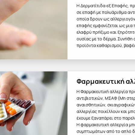
Η Δερματίτιδα εξ Επαφής, π
σε επαφή με πολυάριθμα αντι
οποία δρουν ως αλλεργιογόν
επαφής εμφανίζεται ως μια π
ελαφρύ πρήξιμο και ξηρότητ
ουσίας με το δέρμα. Συνήθη α
προϊόντα καθαρισμού, βαφές
Φαρμακευτική αλ
Η Φαρμακευτική αλλεργία πρ
αντιβιοτικών, ΜΣΑΦ (Μη στ
αναισθητικών, σκιαγραφικώ
αλλεργίας ποικίλλουν και μπ
έχουμε ξαναπάρει στο παρε
Η φαρμακευτική αλλεργία μπο
συμπτωμάτων από το απλό δ