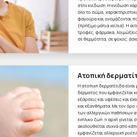
στην κνίδωση. Η κνίδωση χα
όλο το σώμα, χαρακτηριστι
φαγούρα και ονομάζονται πο
(πρήξιμο μάτια χείλια). Η αι
τροφές, φάρμακα, λοιμώξεις,
σε θερμότητα, σε ψύχος, άσκη
Ατοπική δερματίτ
Η ατοπική δερματίτιδα είναι
δέρματος που εμφανίζεται κυ
εξάρσεις και υφέσεις και έ
και εξανθήματα. Με τον όρο
των αλλεργικών παθήσεων από
ενήλικο ζωή: η αρχή γίνεται
ακολουθείται συχνά από κάπο
εμφανίζεται αλλεργική ρινίτ