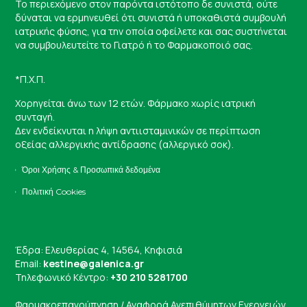
Το περιεχόμενο στον παρόντα ιστότοπο δε συνιστά, ούτε
δύναται να ερμηνευθεί ότι συνιστά ή υποκαθιστά συμβουλή
ιατρικής φύσης, για την οποία οφείλετε και σας συστήνεται
να συμβουλευτείτε το Γιατρό ή το Φαρμακοποιό σας.
*Π.Χ.Π.
Χορηγείται άνω των 12 ετών. Φάρμακο χωρίς ιατρική
συνταγή.
Δεν ενδείκνυται η λήψη αντιισταμινικών σε περίπτωση
οξείας αλλεργικής αντίδρασης (αλλεργικό σοκ).
Όροι Χρήσης & Προσωπικά δεδομένα
Πολιτική Cookies
Έδρα: Ελευθερίας 4, 14564, Κηφισιά
Email:
kestine@galenica.gr
Τηλεφωνικό Κέντρο:
+30 210 5281700
Φαρμακοεπαγρύπνηση / Αναφορά Ανεπιθύμητων Ενεργειών